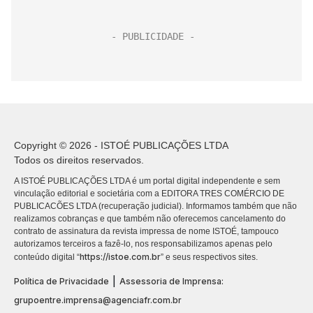
Copyright © 2026 - ISTOÉ PUBLICAÇÕES LTDA
Todos os direitos reservados.
A ISTOÉ PUBLICAÇÕES LTDA é um portal digital independente e sem
vinculação editorial e societária com a EDITORA TRES COMÉRCIO DE
PUBLICACÕES LTDA (recuperação judicial). Informamos também que não
realizamos cobranças e que também não oferecemos cancelamento do
contrato de assinatura da revista impressa de nome ISTOÉ, tampouco
autorizamos terceiros a fazê-lo, nos responsabilizamos apenas pelo
https://istoe.com.br
conteúdo digital “
” e seus respectivos sites.
|
Política de Privacidade
Assessoria de Imprensa:
grupoentre.imprensa@agenciafr.com.br