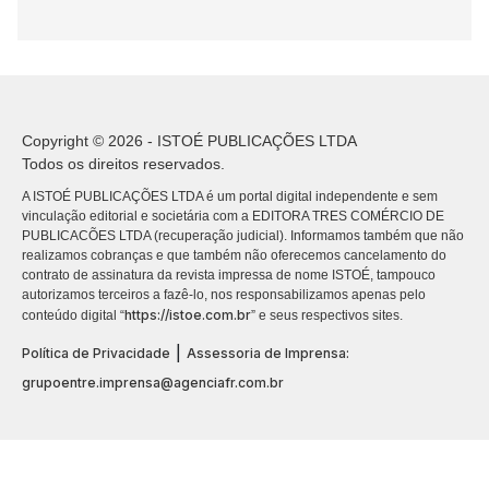
Copyright © 2026 - ISTOÉ PUBLICAÇÕES LTDA
Todos os direitos reservados.
A ISTOÉ PUBLICAÇÕES LTDA é um portal digital independente e sem
vinculação editorial e societária com a EDITORA TRES COMÉRCIO DE
PUBLICACÕES LTDA (recuperação judicial). Informamos também que não
realizamos cobranças e que também não oferecemos cancelamento do
contrato de assinatura da revista impressa de nome ISTOÉ, tampouco
autorizamos terceiros a fazê-lo, nos responsabilizamos apenas pelo
https://istoe.com.br
conteúdo digital “
” e seus respectivos sites.
|
Política de Privacidade
Assessoria de Imprensa:
grupoentre.imprensa@agenciafr.com.br