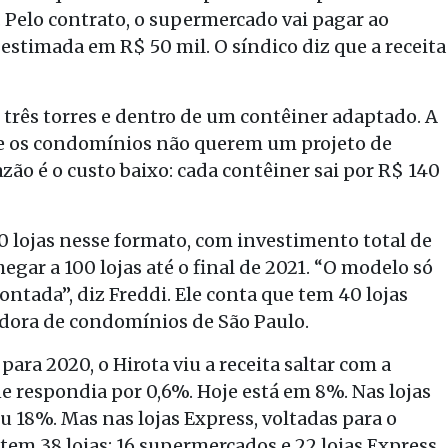
 Pelo contrato, o supermercado vai pagar ao
stimada em R$ 50 mil. O síndico diz que a receita
 três torres e dentro de um contêiner adaptado. A
ue os condomínios não querem um projeto de
azão é o custo baixo: cada contêiner sai por R$ 140
 20 lojas nesse formato, com investimento total de
gar a 100 lojas até o final de 2021. “O modelo só
tada”, diz Freddi. Ele conta que tem 40 lojas
ora de condomínios de São Paulo.
ra 2020, o Hirota viu a receita saltar com a
ne respondia por 0,6%. Hoje está em 8%. Nas lojas
u 18%. Mas nas lojas Express, voltadas para o
 tem 38 lojas: 16 supermercados e 22 lojas Express.