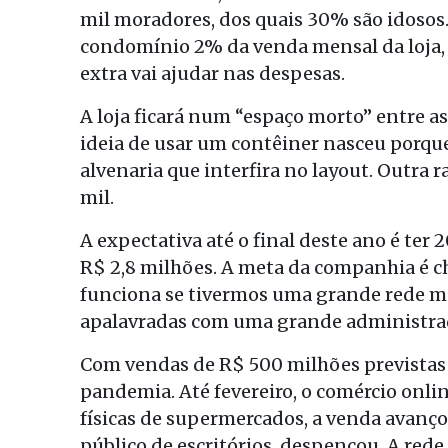
mil moradores, dos quais 30% são idosos.
condomínio 2% da venda mensal da loja, e
extra vai ajudar nas despesas.
A loja ficará num “espaço morto” entre as
ideia de usar um contêiner nasceu porq
alvenaria que interfira no layout. Outra r
mil.
A expectativa até o final deste ano é ter
R$ 2,8 milhões. A meta da companhia é che
funciona se tivermos uma grande rede mon
apalavradas com uma grande administrad
Com vendas de R$ 500 milhões previstas pa
pandemia. Até fevereiro, o comércio onli
físicas de supermercados, a venda avanço
público de escritórios, despencou. A rede