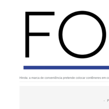
Hirota: a marca de conveniência pretende colocar contêneres em c