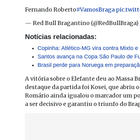
Fernando Roberto
#VamosBraga
pic.twi
— Red Bull Bragantino (@RedBullBraga)
Notícias relacionadas:
Copinha: Atlético-MG vira contra Mixto e
Santos avança na Copa São Paulo de Fut
Brasil perde para Noruega em preparaçã
A vitória sobre o Elefante deu ao Massa B
destaque da partida foi Kosei, que abriu 
Romário ainda igualou o marcador um pou
a ser decisivo e garantiu o triunfo do Br