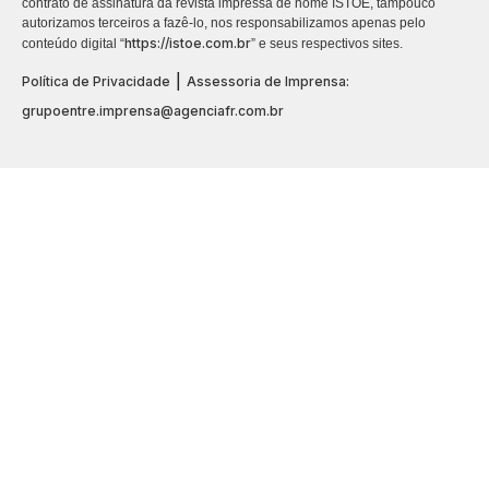
contrato de assinatura da revista impressa de nome ISTOÉ, tampouco
autorizamos terceiros a fazê-lo, nos responsabilizamos apenas pelo
https://istoe.com.br
conteúdo digital “
” e seus respectivos sites.
|
Política de Privacidade
Assessoria de Imprensa:
grupoentre.imprensa@agenciafr.com.br