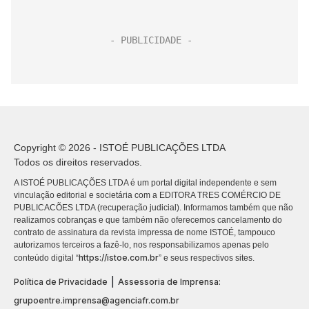
Copyright © 2026 - ISTOÉ PUBLICAÇÕES LTDA
Todos os direitos reservados.
A ISTOÉ PUBLICAÇÕES LTDA é um portal digital independente e sem
vinculação editorial e societária com a EDITORA TRES COMÉRCIO DE
PUBLICACÕES LTDA (recuperação judicial). Informamos também que não
realizamos cobranças e que também não oferecemos cancelamento do
contrato de assinatura da revista impressa de nome ISTOÉ, tampouco
autorizamos terceiros a fazê-lo, nos responsabilizamos apenas pelo
https://istoe.com.br
conteúdo digital “
” e seus respectivos sites.
|
Política de Privacidade
Assessoria de Imprensa:
grupoentre.imprensa@agenciafr.com.br