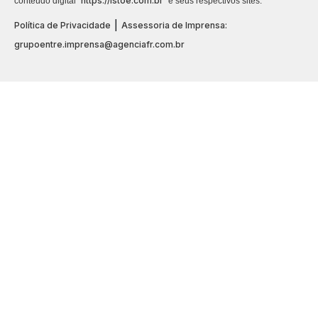
https://istoe.com.br
conteúdo digital “
” e seus respectivos sites.
|
Política de Privacidade
Assessoria de Imprensa:
grupoentre.imprensa@agenciafr.com.br