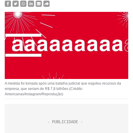
A medida foi tomada após uma batalha judicial que esgotou recursos da
empresa, que seriam de R$ 7,8 bilhões (Crédito:
Americanas/Instagram/Reprodução)