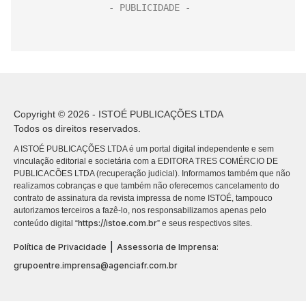
Copyright © 2026 - ISTOÉ PUBLICAÇÕES LTDA
Todos os direitos reservados.
A ISTOÉ PUBLICAÇÕES LTDA é um portal digital independente e sem
vinculação editorial e societária com a EDITORA TRES COMÉRCIO DE
PUBLICACÕES LTDA (recuperação judicial). Informamos também que não
realizamos cobranças e que também não oferecemos cancelamento do
contrato de assinatura da revista impressa de nome ISTOÉ, tampouco
autorizamos terceiros a fazê-lo, nos responsabilizamos apenas pelo
https://istoe.com.br
conteúdo digital “
” e seus respectivos sites.
|
Política de Privacidade
Assessoria de Imprensa:
grupoentre.imprensa@agenciafr.com.br