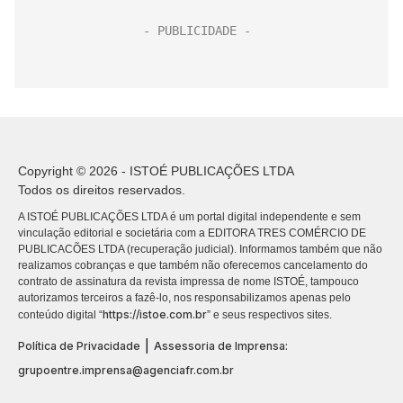
Copyright © 2026 - ISTOÉ PUBLICAÇÕES LTDA
Todos os direitos reservados.
A ISTOÉ PUBLICAÇÕES LTDA é um portal digital independente e sem
vinculação editorial e societária com a EDITORA TRES COMÉRCIO DE
PUBLICACÕES LTDA (recuperação judicial). Informamos também que não
realizamos cobranças e que também não oferecemos cancelamento do
contrato de assinatura da revista impressa de nome ISTOÉ, tampouco
autorizamos terceiros a fazê-lo, nos responsabilizamos apenas pelo
https://istoe.com.br
conteúdo digital “
” e seus respectivos sites.
|
Política de Privacidade
Assessoria de Imprensa:
grupoentre.imprensa@agenciafr.com.br