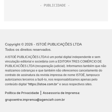
Copyright © 2026 - ISTOÉ PUBLICAÇÕES LTDA
Todos os direitos reservados.
A ISTOÉ PUBLICAÇÕES LTDA é um portal digital independente e sem
vinculação editorial e societária com a EDITORA TRES COMÉRCIO DE
PUBLICACÕES LTDA (recuperação judicial). Informamos também que não
realizamos cobranças e que também não oferecemos cancelamento do
contrato de assinatura da revista impressa de nome ISTOÉ, tampouco
autorizamos terceiros a fazê-lo, nos responsabilizamos apenas pelo
https://istoe.com.br
conteúdo digital “
” e seus respectivos sites.
|
Política de Privacidade
Assessoria de Imprensa:
grupoentre.imprensa@agenciafr.com.br