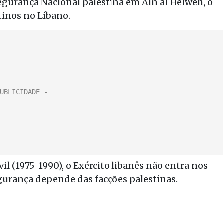
egurança Nacional palestina em Ain al Helweh, o
tinos no Líbano.
il (1975-1990), o Exército libanês não entra nos
gurança depende das facções palestinas.