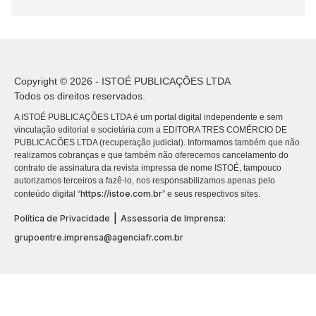
Copyright © 2026 - ISTOÉ PUBLICAÇÕES LTDA
Todos os direitos reservados.
A ISTOÉ PUBLICAÇÕES LTDA é um portal digital independente e sem
vinculação editorial e societária com a EDITORA TRES COMÉRCIO DE
PUBLICACÕES LTDA (recuperação judicial). Informamos também que não
realizamos cobranças e que também não oferecemos cancelamento do
contrato de assinatura da revista impressa de nome ISTOÉ, tampouco
autorizamos terceiros a fazê-lo, nos responsabilizamos apenas pelo
https://istoe.com.br
conteúdo digital “
” e seus respectivos sites.
|
Política de Privacidade
Assessoria de Imprensa:
grupoentre.imprensa@agenciafr.com.br