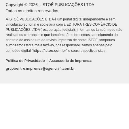
Copyright © 2026 - ISTOÉ PUBLICAÇÕES LTDA
Todos os direitos reservados.
A ISTOÉ PUBLICAÇÕES LTDA é um portal digital independente e sem
vinculação editorial e societária com a EDITORA TRES COMÉRCIO DE
PUBLICACÕES LTDA (recuperação judicial). Informamos também que não
realizamos cobranças e que também não oferecemos cancelamento do
contrato de assinatura da revista impressa de nome ISTOÉ, tampouco
autorizamos terceiros a fazê-lo, nos responsabilizamos apenas pelo
https://istoe.com.br
conteúdo digital “
” e seus respectivos sites.
|
Política de Privacidade
Assessoria de Imprensa:
grupoentre.imprensa@agenciafr.com.br