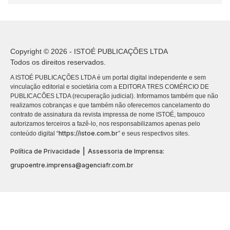
Copyright © 2026 - ISTOÉ PUBLICAÇÕES LTDA
Todos os direitos reservados.
A ISTOÉ PUBLICAÇÕES LTDA é um portal digital independente e sem
vinculação editorial e societária com a EDITORA TRES COMÉRCIO DE
PUBLICACÕES LTDA (recuperação judicial). Informamos também que não
realizamos cobranças e que também não oferecemos cancelamento do
contrato de assinatura da revista impressa de nome ISTOÉ, tampouco
autorizamos terceiros a fazê-lo, nos responsabilizamos apenas pelo
https://istoe.com.br
conteúdo digital “
” e seus respectivos sites.
|
Política de Privacidade
Assessoria de Imprensa:
grupoentre.imprensa@agenciafr.com.br