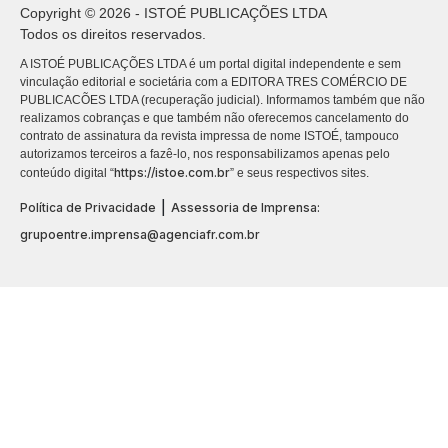
Copyright © 2026 - ISTOÉ PUBLICAÇÕES LTDA
Todos os direitos reservados.
A ISTOÉ PUBLICAÇÕES LTDA é um portal digital independente e sem
vinculação editorial e societária com a EDITORA TRES COMÉRCIO DE
PUBLICACÕES LTDA (recuperação judicial). Informamos também que não
realizamos cobranças e que também não oferecemos cancelamento do
contrato de assinatura da revista impressa de nome ISTOÉ, tampouco
autorizamos terceiros a fazê-lo, nos responsabilizamos apenas pelo
https://istoe.com.br
conteúdo digital “
” e seus respectivos sites.
|
Política de Privacidade
Assessoria de Imprensa:
grupoentre.imprensa@agenciafr.com.br