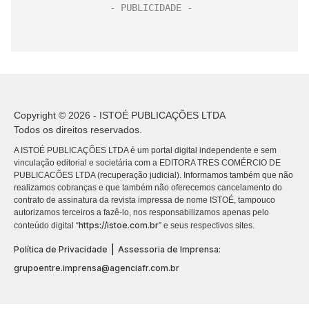
Copyright © 2026 - ISTOÉ PUBLICAÇÕES LTDA
Todos os direitos reservados.
A ISTOÉ PUBLICAÇÕES LTDA é um portal digital independente e sem
vinculação editorial e societária com a EDITORA TRES COMÉRCIO DE
PUBLICACÕES LTDA (recuperação judicial). Informamos também que não
realizamos cobranças e que também não oferecemos cancelamento do
contrato de assinatura da revista impressa de nome ISTOÉ, tampouco
autorizamos terceiros a fazê-lo, nos responsabilizamos apenas pelo
https://istoe.com.br
conteúdo digital “
” e seus respectivos sites.
|
Política de Privacidade
Assessoria de Imprensa:
grupoentre.imprensa@agenciafr.com.br