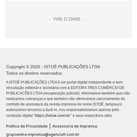
Copyright © 2026 - ISTOÉ PUBLICAÇÕES LTDA
Todos os direitos reservados.
A ISTOÉ PUBLICAÇÕES LTDA é um portal digital independente e sem
vinculação editorial e societária com a EDITORA TRES COMÉRCIO DE
PUBLICACÕES LTDA (recuperação judicial). Informamos também que não
realizamos cobranças e que também não oferecemos cancelamento do
contrato de assinatura da revista impressa de nome ISTOÉ, tampouco
autorizamos terceiros a fazê-lo, nos responsabilizamos apenas pelo
https://istoe.com.br
conteúdo digital “
” e seus respectivos sites.
|
Política de Privacidade
Assessoria de Imprensa:
grupoentre.imprensa@agenciafr.com.br