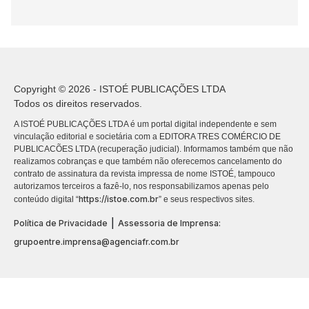
Copyright © 2026 - ISTOÉ PUBLICAÇÕES LTDA
Todos os direitos reservados.
A ISTOÉ PUBLICAÇÕES LTDA é um portal digital independente e sem
vinculação editorial e societária com a EDITORA TRES COMÉRCIO DE
PUBLICACÕES LTDA (recuperação judicial). Informamos também que não
realizamos cobranças e que também não oferecemos cancelamento do
contrato de assinatura da revista impressa de nome ISTOÉ, tampouco
autorizamos terceiros a fazê-lo, nos responsabilizamos apenas pelo
https://istoe.com.br
conteúdo digital “
” e seus respectivos sites.
|
Política de Privacidade
Assessoria de Imprensa:
grupoentre.imprensa@agenciafr.com.br