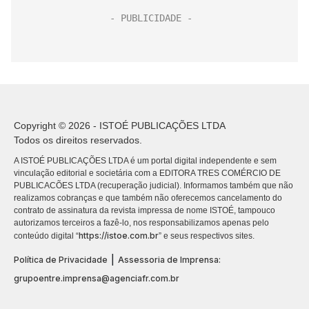
Copyright © 2026 - ISTOÉ PUBLICAÇÕES LTDA
Todos os direitos reservados.
A ISTOÉ PUBLICAÇÕES LTDA é um portal digital independente e sem
vinculação editorial e societária com a EDITORA TRES COMÉRCIO DE
PUBLICACÕES LTDA (recuperação judicial). Informamos também que não
realizamos cobranças e que também não oferecemos cancelamento do
contrato de assinatura da revista impressa de nome ISTOÉ, tampouco
autorizamos terceiros a fazê-lo, nos responsabilizamos apenas pelo
https://istoe.com.br
conteúdo digital “
” e seus respectivos sites.
|
Política de Privacidade
Assessoria de Imprensa:
grupoentre.imprensa@agenciafr.com.br