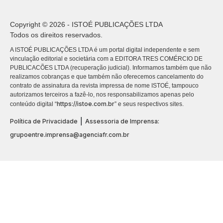
Copyright © 2026 - ISTOÉ PUBLICAÇÕES LTDA
Todos os direitos reservados.
A ISTOÉ PUBLICAÇÕES LTDA é um portal digital independente e sem
vinculação editorial e societária com a EDITORA TRES COMÉRCIO DE
PUBLICACÕES LTDA (recuperação judicial). Informamos também que não
realizamos cobranças e que também não oferecemos cancelamento do
contrato de assinatura da revista impressa de nome ISTOÉ, tampouco
autorizamos terceiros a fazê-lo, nos responsabilizamos apenas pelo
https://istoe.com.br
conteúdo digital “
” e seus respectivos sites.
|
Política de Privacidade
Assessoria de Imprensa:
grupoentre.imprensa@agenciafr.com.br