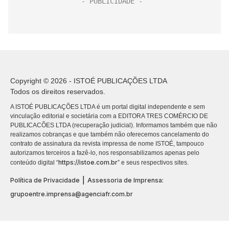
Copyright © 2026 - ISTOÉ PUBLICAÇÕES LTDA
Todos os direitos reservados.
A ISTOÉ PUBLICAÇÕES LTDA é um portal digital independente e sem
vinculação editorial e societária com a EDITORA TRES COMÉRCIO DE
PUBLICACÕES LTDA (recuperação judicial). Informamos também que não
realizamos cobranças e que também não oferecemos cancelamento do
contrato de assinatura da revista impressa de nome ISTOÉ, tampouco
autorizamos terceiros a fazê-lo, nos responsabilizamos apenas pelo
https://istoe.com.br
conteúdo digital “
” e seus respectivos sites.
|
Política de Privacidade
Assessoria de Imprensa:
grupoentre.imprensa@agenciafr.com.br