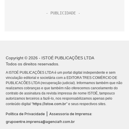
Copyright © 2026 - ISTOÉ PUBLICAÇÕES LTDA
Todos os direitos reservados.
A ISTOÉ PUBLICAÇÕES LTDA é um portal digital independente e sem
vinculação editorial e societária com a EDITORA TRES COMÉRCIO DE
PUBLICACÕES LTDA (recuperação judicial). Informamos também que não
realizamos cobranças e que também não oferecemos cancelamento do
contrato de assinatura da revista impressa de nome ISTOÉ, tampouco
autorizamos terceiros a fazê-lo, nos responsabilizamos apenas pelo
https://istoe.com.br
conteúdo digital “
” e seus respectivos sites.
|
Política de Privacidade
Assessoria de Imprensa:
grupoentre.imprensa@agenciafr.com.br