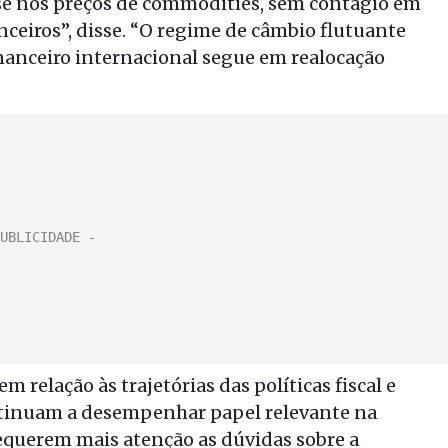
se nos preços de commodities, sem contágio em
ceiros”, disse. “O regime de câmbio flutuante
nanceiro internacional segue em realocação
m relação às trajetórias das políticas fiscal e
tinuam a desempenhar papel relevante na
 requerem mais atenção as dúvidas sobre a