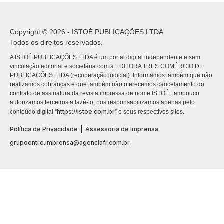
Copyright © 2026 - ISTOÉ PUBLICAÇÕES LTDA
Todos os direitos reservados.
A ISTOÉ PUBLICAÇÕES LTDA é um portal digital independente e sem
vinculação editorial e societária com a EDITORA TRES COMÉRCIO DE
PUBLICACÕES LTDA (recuperação judicial). Informamos também que não
realizamos cobranças e que também não oferecemos cancelamento do
contrato de assinatura da revista impressa de nome ISTOÉ, tampouco
autorizamos terceiros a fazê-lo, nos responsabilizamos apenas pelo
https://istoe.com.br
conteúdo digital “
” e seus respectivos sites.
|
Política de Privacidade
Assessoria de Imprensa:
grupoentre.imprensa@agenciafr.com.br