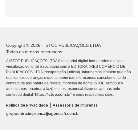
Copyright © 2026 - ISTOÉ PUBLICAÇÕES LTDA
Todos os direitos reservados.
A ISTOÉ PUBLICAÇÕES LTDA é um portal digital independente e sem
vinculação editorial e societária com a EDITORA TRES COMÉRCIO DE
PUBLICACÕES LTDA (recuperação judicial). Informamos também que não
realizamos cobranças e que também não oferecemos cancelamento do
contrato de assinatura da revista impressa de nome ISTOÉ, tampouco
autorizamos terceiros a fazê-lo, nos responsabilizamos apenas pelo
https://istoe.com.br
conteúdo digital “
” e seus respectivos sites.
|
Política de Privacidade
Assessoria de Imprensa:
grupoentre.imprensa@agenciafr.com.br