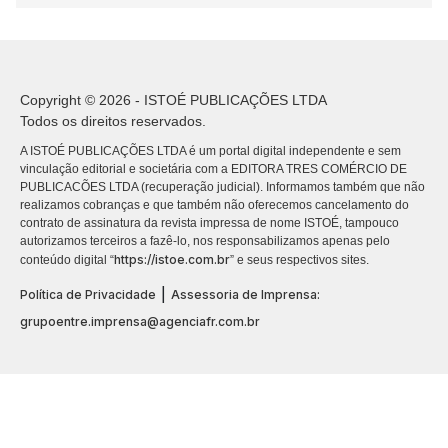
Copyright © 2026 - ISTOÉ PUBLICAÇÕES LTDA
Todos os direitos reservados.
A ISTOÉ PUBLICAÇÕES LTDA é um portal digital independente e sem
vinculação editorial e societária com a EDITORA TRES COMÉRCIO DE
PUBLICACÕES LTDA (recuperação judicial). Informamos também que não
realizamos cobranças e que também não oferecemos cancelamento do
contrato de assinatura da revista impressa de nome ISTOÉ, tampouco
autorizamos terceiros a fazê-lo, nos responsabilizamos apenas pelo
https://istoe.com.br
conteúdo digital “
” e seus respectivos sites.
|
Política de Privacidade
Assessoria de Imprensa:
grupoentre.imprensa@agenciafr.com.br