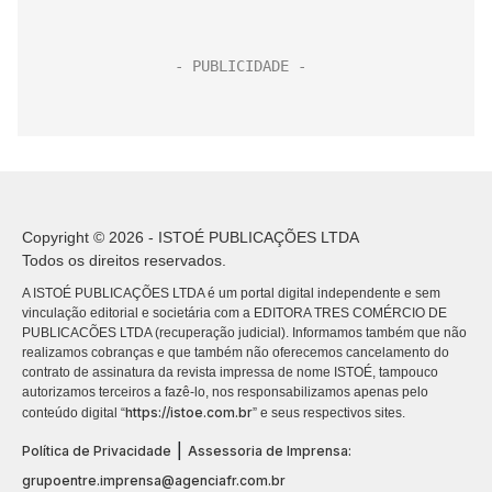
Copyright © 2026 - ISTOÉ PUBLICAÇÕES LTDA
Todos os direitos reservados.
A ISTOÉ PUBLICAÇÕES LTDA é um portal digital independente e sem
vinculação editorial e societária com a EDITORA TRES COMÉRCIO DE
PUBLICACÕES LTDA (recuperação judicial). Informamos também que não
realizamos cobranças e que também não oferecemos cancelamento do
contrato de assinatura da revista impressa de nome ISTOÉ, tampouco
autorizamos terceiros a fazê-lo, nos responsabilizamos apenas pelo
https://istoe.com.br
conteúdo digital “
” e seus respectivos sites.
|
Política de Privacidade
Assessoria de Imprensa:
grupoentre.imprensa@agenciafr.com.br