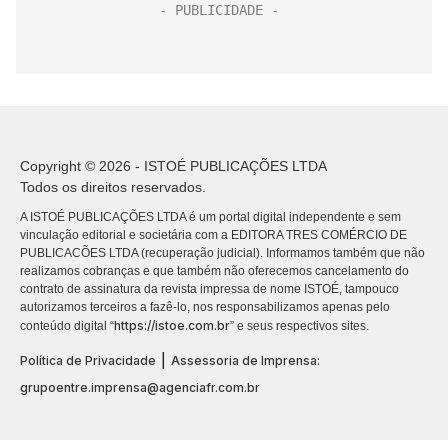
Copyright © 2026 - ISTOÉ PUBLICAÇÕES LTDA
Todos os direitos reservados.
A ISTOÉ PUBLICAÇÕES LTDA é um portal digital independente e sem
vinculação editorial e societária com a EDITORA TRES COMÉRCIO DE
PUBLICACÕES LTDA (recuperação judicial). Informamos também que não
realizamos cobranças e que também não oferecemos cancelamento do
contrato de assinatura da revista impressa de nome ISTOÉ, tampouco
autorizamos terceiros a fazê-lo, nos responsabilizamos apenas pelo
https://istoe.com.br
conteúdo digital “
” e seus respectivos sites.
|
Política de Privacidade
Assessoria de Imprensa:
grupoentre.imprensa@agenciafr.com.br