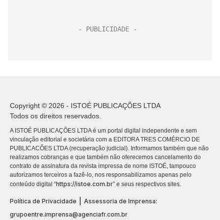
Copyright © 2026 - ISTOÉ PUBLICAÇÕES LTDA
Todos os direitos reservados.
A ISTOÉ PUBLICAÇÕES LTDA é um portal digital independente e sem
vinculação editorial e societária com a EDITORA TRES COMÉRCIO DE
PUBLICACÕES LTDA (recuperação judicial). Informamos também que não
realizamos cobranças e que também não oferecemos cancelamento do
contrato de assinatura da revista impressa de nome ISTOÉ, tampouco
autorizamos terceiros a fazê-lo, nos responsabilizamos apenas pelo
https://istoe.com.br
conteúdo digital “
” e seus respectivos sites.
|
Política de Privacidade
Assessoria de Imprensa:
grupoentre.imprensa@agenciafr.com.br