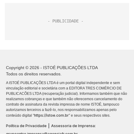
Copyright © 2026 - ISTOÉ PUBLICAÇÕES LTDA
Todos os direitos reservados.
A ISTOÉ PUBLICAÇÕES LTDA é um portal digital independente e sem
vinculação editorial e societária com a EDITORA TRES COMÉRCIO DE
PUBLICACÕES LTDA (recuperação judicial). Informamos também que não
realizamos cobranças e que também não oferecemos cancelamento do
contrato de assinatura da revista impressa de nome ISTOÉ, tampouco
autorizamos terceiros a fazê-lo, nos responsabilizamos apenas pelo
https://istoe.com.br
conteúdo digital “
” e seus respectivos sites.
|
Política de Privacidade
Assessoria de Imprensa:
grupoentre.imprensa@agenciafr.com.br