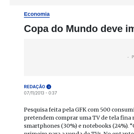
Economia
Copa do Mundo deve im
REDAÇÃO
i
07/11/2013 - 0:37
Pesquisa feita pela GFK com 500 consum
pretendem comprar uma TV de tela fina no
smartphones (30%) e notebooks (24%). “
primeiro para a venda de TVs. No entanto