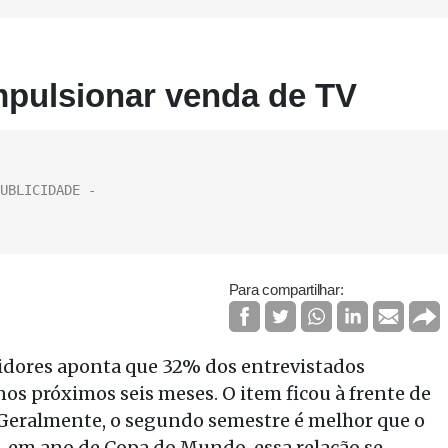
pulsionar venda de TV
Para compartilhar:
idores aponta que 32% dos entrevistados
s próximos seis meses. O item ficou à frente de
Geralmente, o segundo semestre é melhor que o
, em ano de Copa do Mundo, essa relação se