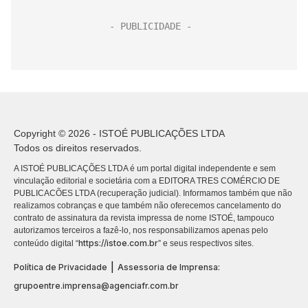
Copyright © 2026 - ISTOÉ PUBLICAÇÕES LTDA
Todos os direitos reservados.
A ISTOÉ PUBLICAÇÕES LTDA é um portal digital independente e sem
vinculação editorial e societária com a EDITORA TRES COMÉRCIO DE
PUBLICACÕES LTDA (recuperação judicial). Informamos também que não
realizamos cobranças e que também não oferecemos cancelamento do
contrato de assinatura da revista impressa de nome ISTOÉ, tampouco
autorizamos terceiros a fazê-lo, nos responsabilizamos apenas pelo
https://istoe.com.br
conteúdo digital “
” e seus respectivos sites.
|
Política de Privacidade
Assessoria de Imprensa:
grupoentre.imprensa@agenciafr.com.br