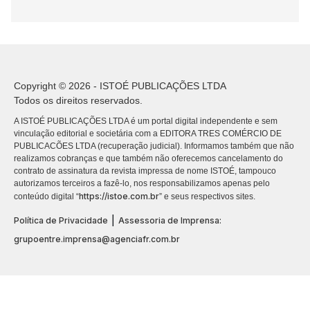
Copyright © 2026 - ISTOÉ PUBLICAÇÕES LTDA
Todos os direitos reservados.
A ISTOÉ PUBLICAÇÕES LTDA é um portal digital independente e sem
vinculação editorial e societária com a EDITORA TRES COMÉRCIO DE
PUBLICACÕES LTDA (recuperação judicial). Informamos também que não
realizamos cobranças e que também não oferecemos cancelamento do
contrato de assinatura da revista impressa de nome ISTOÉ, tampouco
autorizamos terceiros a fazê-lo, nos responsabilizamos apenas pelo
https://istoe.com.br
conteúdo digital “
” e seus respectivos sites.
|
Política de Privacidade
Assessoria de Imprensa:
grupoentre.imprensa@agenciafr.com.br