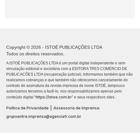
Copyright © 2026 - ISTOÉ PUBLICAÇÕES LTDA
Todos os direitos reservados.
A ISTOÉ PUBLICAÇÕES LTDA é um portal digital independente e sem
vinculação editorial e societária com a EDITORA TRES COMÉRCIO DE
PUBLICACÕES LTDA (recuperação judicial). Informamos também que não
realizamos cobranças e que também não oferecemos cancelamento do
contrato de assinatura da revista impressa de nome ISTOÉ, tampouco
autorizamos terceiros a fazê-lo, nos responsabilizamos apenas pelo
https://istoe.com.br
conteúdo digital “
” e seus respectivos sites.
|
Política de Privacidade
Assessoria de Imprensa:
grupoentre.imprensa@agenciafr.com.br