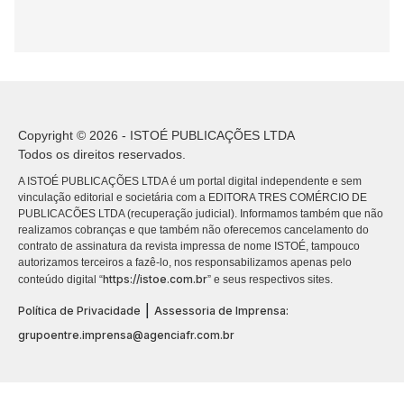
Copyright © 2026 - ISTOÉ PUBLICAÇÕES LTDA
Todos os direitos reservados.
A ISTOÉ PUBLICAÇÕES LTDA é um portal digital independente e sem
vinculação editorial e societária com a EDITORA TRES COMÉRCIO DE
PUBLICACÕES LTDA (recuperação judicial). Informamos também que não
realizamos cobranças e que também não oferecemos cancelamento do
contrato de assinatura da revista impressa de nome ISTOÉ, tampouco
autorizamos terceiros a fazê-lo, nos responsabilizamos apenas pelo
https://istoe.com.br
conteúdo digital “
” e seus respectivos sites.
|
Política de Privacidade
Assessoria de Imprensa:
grupoentre.imprensa@agenciafr.com.br