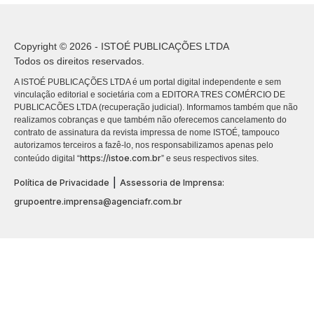
Copyright © 2026 - ISTOÉ PUBLICAÇÕES LTDA
Todos os direitos reservados.
A ISTOÉ PUBLICAÇÕES LTDA é um portal digital independente e sem
vinculação editorial e societária com a EDITORA TRES COMÉRCIO DE
PUBLICACÕES LTDA (recuperação judicial). Informamos também que não
realizamos cobranças e que também não oferecemos cancelamento do
contrato de assinatura da revista impressa de nome ISTOÉ, tampouco
autorizamos terceiros a fazê-lo, nos responsabilizamos apenas pelo
https://istoe.com.br
conteúdo digital “
” e seus respectivos sites.
|
Política de Privacidade
Assessoria de Imprensa:
grupoentre.imprensa@agenciafr.com.br