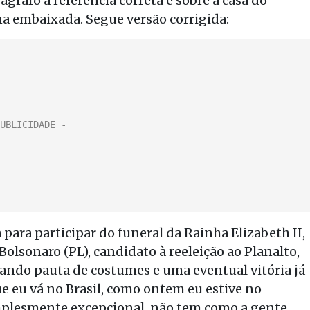
ágrafo a referência correta é sobre a casa do
a embaixada. Segue versão corrigida:
para participar do funeral da Rainha Elizabeth II,
 Bolsonaro (PL), candidato à reeleição ao Planalto,
ando pauta de costumes e uma eventual vitória já
e eu vá no Brasil, como ontem eu estive no
implesmente excepcional, não tem como a gente