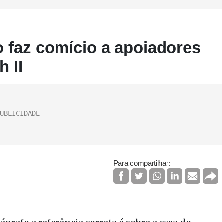
faz comício a apoiadores
h II
Para compartilhar: