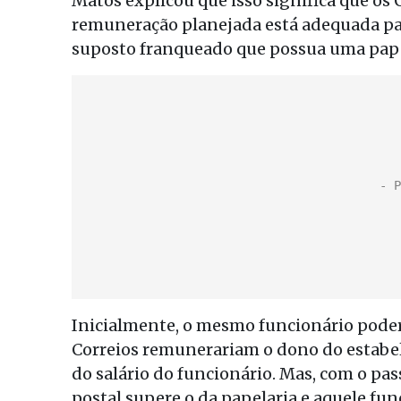
Matos explicou que isso significa que os 
remuneração planejada está adequada par
suposto franqueado que possua uma pape
Inicialmente, o mesmo funcionário poderia
Correios remunerariam o dono do estabe
do salário do funcionário. Mas, com o pas
postal supere o da papelaria e aquele fun