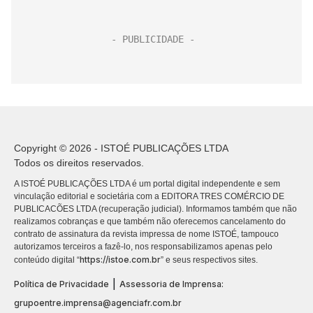
Copyright © 2026 - ISTOÉ PUBLICAÇÕES LTDA
Todos os direitos reservados.
A ISTOÉ PUBLICAÇÕES LTDA é um portal digital independente e sem
vinculação editorial e societária com a EDITORA TRES COMÉRCIO DE
PUBLICACÕES LTDA (recuperação judicial). Informamos também que não
realizamos cobranças e que também não oferecemos cancelamento do
contrato de assinatura da revista impressa de nome ISTOÉ, tampouco
autorizamos terceiros a fazê-lo, nos responsabilizamos apenas pelo
https://istoe.com.br
conteúdo digital “
” e seus respectivos sites.
|
Política de Privacidade
Assessoria de Imprensa:
grupoentre.imprensa@agenciafr.com.br