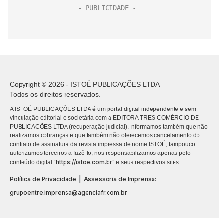
Copyright © 2026 - ISTOÉ PUBLICAÇÕES LTDA
Todos os direitos reservados.
A ISTOÉ PUBLICAÇÕES LTDA é um portal digital independente e sem
vinculação editorial e societária com a EDITORA TRES COMÉRCIO DE
PUBLICACÕES LTDA (recuperação judicial). Informamos também que não
realizamos cobranças e que também não oferecemos cancelamento do
contrato de assinatura da revista impressa de nome ISTOÉ, tampouco
autorizamos terceiros a fazê-lo, nos responsabilizamos apenas pelo
https://istoe.com.br
conteúdo digital “
” e seus respectivos sites.
|
Política de Privacidade
Assessoria de Imprensa:
grupoentre.imprensa@agenciafr.com.br