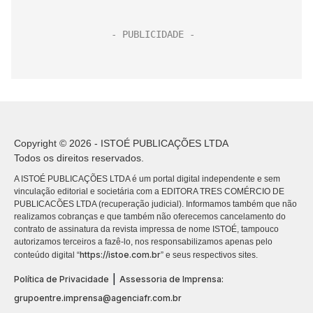
Copyright © 2026 - ISTOÉ PUBLICAÇÕES LTDA
Todos os direitos reservados.
A ISTOÉ PUBLICAÇÕES LTDA é um portal digital independente e sem
vinculação editorial e societária com a EDITORA TRES COMÉRCIO DE
PUBLICACÕES LTDA (recuperação judicial). Informamos também que não
realizamos cobranças e que também não oferecemos cancelamento do
contrato de assinatura da revista impressa de nome ISTOÉ, tampouco
autorizamos terceiros a fazê-lo, nos responsabilizamos apenas pelo
https://istoe.com.br
conteúdo digital “
” e seus respectivos sites.
|
Política de Privacidade
Assessoria de Imprensa:
grupoentre.imprensa@agenciafr.com.br