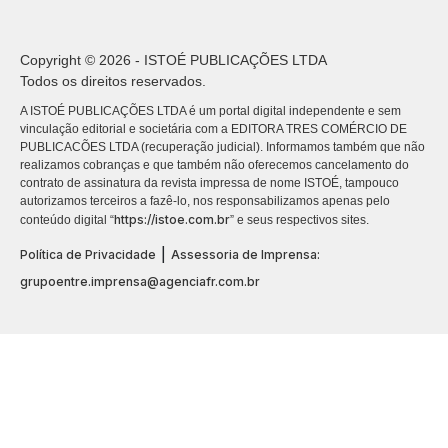
Copyright © 2026 - ISTOÉ PUBLICAÇÕES LTDA
Todos os direitos reservados.
A ISTOÉ PUBLICAÇÕES LTDA é um portal digital independente e sem
vinculação editorial e societária com a EDITORA TRES COMÉRCIO DE
PUBLICACÕES LTDA (recuperação judicial). Informamos também que não
realizamos cobranças e que também não oferecemos cancelamento do
contrato de assinatura da revista impressa de nome ISTOÉ, tampouco
autorizamos terceiros a fazê-lo, nos responsabilizamos apenas pelo
https://istoe.com.br
conteúdo digital “
” e seus respectivos sites.
|
Política de Privacidade
Assessoria de Imprensa:
grupoentre.imprensa@agenciafr.com.br