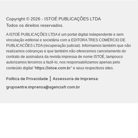
Copyright © 2026 - ISTOÉ PUBLICAÇÕES LTDA
Todos os direitos reservados.
A ISTOÉ PUBLICAÇÕES LTDA é um portal digital independente e sem
vinculação editorial e societária com a EDITORA TRES COMÉRCIO DE
PUBLICACÕES LTDA (recuperação judicial). Informamos também que não
realizamos cobranças e que também não oferecemos cancelamento do
contrato de assinatura da revista impressa de nome ISTOÉ, tampouco
autorizamos terceiros a fazê-lo, nos responsabilizamos apenas pelo
https://istoe.com.br
conteúdo digital “
” e seus respectivos sites.
|
Política de Privacidade
Assessoria de Imprensa:
grupoentre.imprensa@agenciafr.com.br