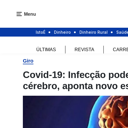
Menu
IstoÉ
Dinheiro
Dinheiro Rural
Saúd
ÚLTIMAS
REVISTA
CARR
Giro
Covid-19: Infecção pod
cérebro, aponta novo e