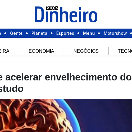
e
Gente
Planeta
Esportes
Menu
Motorshow
EIRA
ECONOMIA
NEGÓCIOS
TECN
e acelerar envelhecimento do
studo