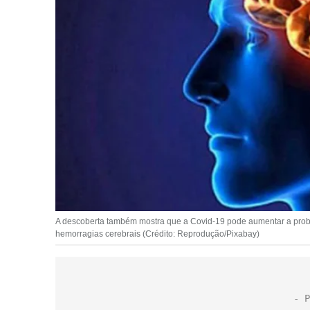
A descoberta também mostra que a Covid-19 pode aumentar a proba
hemorragias cerebrais (Crédito: Reprodução/Pixabay)