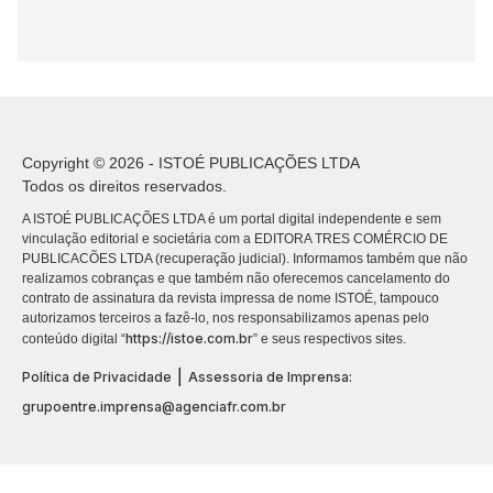
Copyright © 2026 - ISTOÉ PUBLICAÇÕES LTDA
Todos os direitos reservados.
A ISTOÉ PUBLICAÇÕES LTDA é um portal digital independente e sem
vinculação editorial e societária com a EDITORA TRES COMÉRCIO DE
PUBLICACÕES LTDA (recuperação judicial). Informamos também que não
realizamos cobranças e que também não oferecemos cancelamento do
contrato de assinatura da revista impressa de nome ISTOÉ, tampouco
autorizamos terceiros a fazê-lo, nos responsabilizamos apenas pelo
https://istoe.com.br
conteúdo digital “
” e seus respectivos sites.
|
Política de Privacidade
Assessoria de Imprensa:
grupoentre.imprensa@agenciafr.com.br