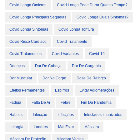
Covid Longa Omicron
Covid Longa Pode Durar Quanto Tempo?
Covid Longa Principais Sequelas
Covid Longa Quais Sintomas?
Covid Longa Sintomas
Covid Longa Tontura
Covid Risco Cardíaco
Covid Tratamento
Covid Tratamentos
Covid Variantes
Covid-19
Doenças
Dor De Cabeça
Dor De Garganta
Dor Muscular
Dor No Corpo
Dose De Reforço
Efeitos Permanentes
Espirros
Evitar Aglomerações
Fadiga
Falta De Ar
Febre
Fim Da Pandemia
Hábitos
Infecção
Infecções
Infectados Imunizados
Letargia
Londres
Mal Estar
Máscara
Máscara De Proteção
Máscara Vacina