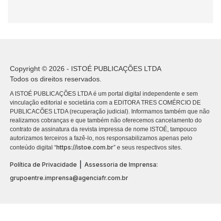
Copyright © 2026 - ISTOÉ PUBLICAÇÕES LTDA
Todos os direitos reservados.
A ISTOÉ PUBLICAÇÕES LTDA é um portal digital independente e sem
vinculação editorial e societária com a EDITORA TRES COMÉRCIO DE
PUBLICACÕES LTDA (recuperação judicial). Informamos também que não
realizamos cobranças e que também não oferecemos cancelamento do
contrato de assinatura da revista impressa de nome ISTOÉ, tampouco
autorizamos terceiros a fazê-lo, nos responsabilizamos apenas pelo
https://istoe.com.br
conteúdo digital “
” e seus respectivos sites.
|
Política de Privacidade
Assessoria de Imprensa:
grupoentre.imprensa@agenciafr.com.br