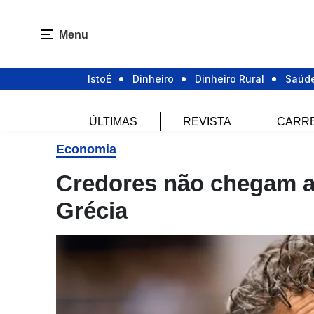
Menu
IstoÉ
Dinheiro
Dinheiro Rural
Saúd
ÚLTIMAS
REVISTA
CARR
Economia
Credores não chegam a 
Grécia