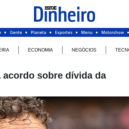
e
Gente
Planeta
Esportes
Menu
Motorshow
EIRA
ECONOMIA
NEGÓCIOS
TECN
acordo sobre dívida da