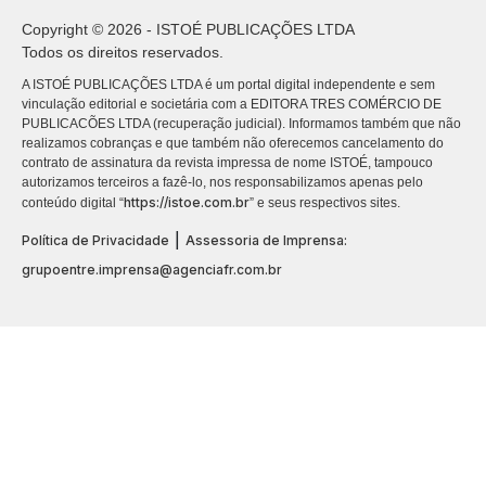
Copyright © 2026 - ISTOÉ PUBLICAÇÕES LTDA
Todos os direitos reservados.
A ISTOÉ PUBLICAÇÕES LTDA é um portal digital independente e sem
vinculação editorial e societária com a EDITORA TRES COMÉRCIO DE
PUBLICACÕES LTDA (recuperação judicial). Informamos também que não
realizamos cobranças e que também não oferecemos cancelamento do
contrato de assinatura da revista impressa de nome ISTOÉ, tampouco
autorizamos terceiros a fazê-lo, nos responsabilizamos apenas pelo
https://istoe.com.br
conteúdo digital “
” e seus respectivos sites.
|
Política de Privacidade
Assessoria de Imprensa:
grupoentre.imprensa@agenciafr.com.br