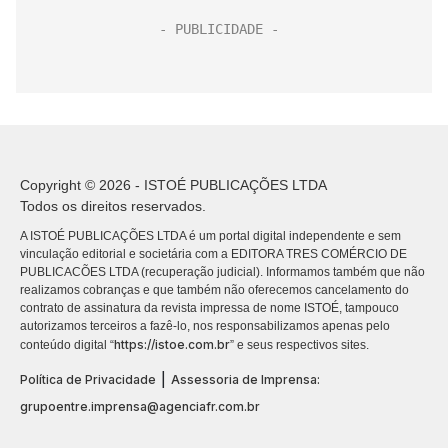
Copyright © 2026 - ISTOÉ PUBLICAÇÕES LTDA
Todos os direitos reservados.
A ISTOÉ PUBLICAÇÕES LTDA é um portal digital independente e sem
vinculação editorial e societária com a EDITORA TRES COMÉRCIO DE
PUBLICACÕES LTDA (recuperação judicial). Informamos também que não
realizamos cobranças e que também não oferecemos cancelamento do
contrato de assinatura da revista impressa de nome ISTOÉ, tampouco
autorizamos terceiros a fazê-lo, nos responsabilizamos apenas pelo
https://istoe.com.br
conteúdo digital “
” e seus respectivos sites.
|
Política de Privacidade
Assessoria de Imprensa:
grupoentre.imprensa@agenciafr.com.br